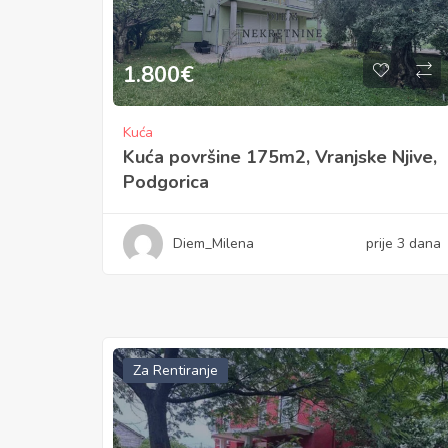
1.800
€
Kuća
Kuća površine 175m2, Vranjske Njive,
Podgorica
Diem_Milena
prije 3 dana
Za Rentiranje