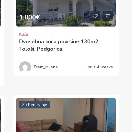
1.000
€
Kuća
Dvosobna kuća površine 130m2,
Tološi, Podgorica
Diem_Milena
prije 4 weeks
Za Rentiranje