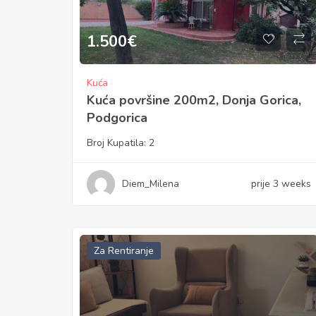
1.500
€
Kuća
Kuća površine 200m2, Donja Gorica,
Podgorica
Broj Kupatila:
2
Diem_Milena
prije 3 weeks
Za Rentiranje