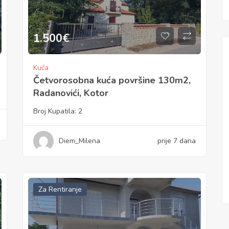
1.500
€
Kuća
Četvorosobna kuća površine 130m2,
Radanovići, Kotor
Broj Kupatila:
2
Diem_Milena
prije 7 dana
Za Rentiranje