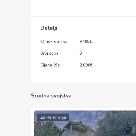
Detalji
ID nekretnine:
P4951
Broj soba:
3
Cijena (€):
2.000
€
Srodna svojstva
Za Rentiranje