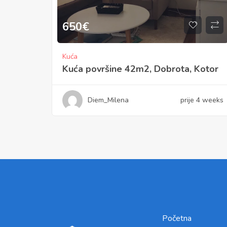
650
€
Kuća
Kuća površine 42m2, Dobrota, Kotor
Diem_Milena
prije 4 weeks
Početna