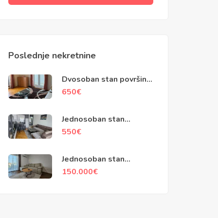
Poslednje nekretnine
Dvosoban stan površine
79m2, Kotor
650
€
Jednosoban stan
površine 45m2,
550
€
Popovići, Bar
Jednosoban stan
površine 48m2, Ilino, Bar
150.000
€