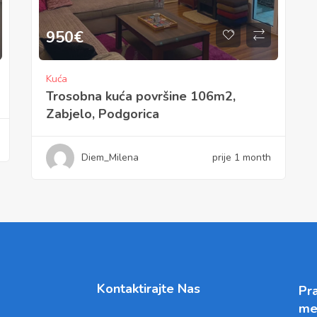
950
€
Kuća
Trosobna kuća površine 106m2,
Zabjelo, Podgorica
Diem_Milena
prije 1 month
Kontaktirajte Nas
Pra
me