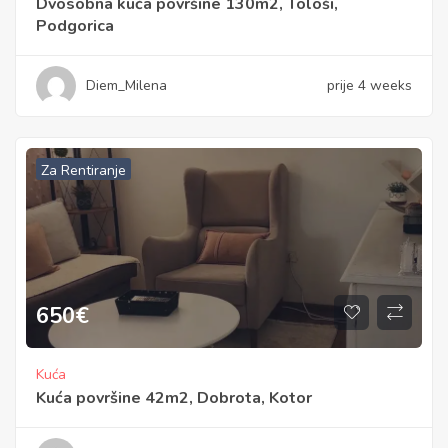
Dvosobna kuća površine 130m2, Tološi,
Podgorica
Diem_Milena
prije 4 weeks
Za Rentiranje
650
€
Kuća
Kuća površine 42m2, Dobrota, Kotor