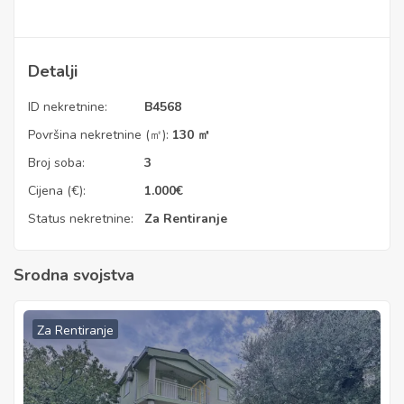
Detalji
ID nekretnine:
B4568
Površina nekretnine (㎡):
130 ㎡
Broj soba:
3
Cijena (€):
1.000
€
Status nekretnine:
Za Rentiranje
Srodna svojstva
Za Rentiranje