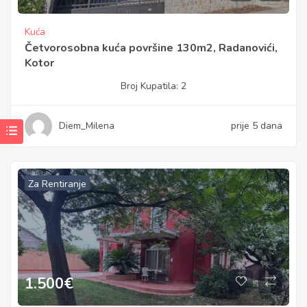
Kuća
Četvorosobna kuća površine 130m2, Radanovići,
Kotor
Broj Kupatila:
2
Diem_Milena
prije 5 dana
Za Rentiranje
1.500
€