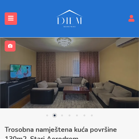
submenu (Nekretnine)
Trosobna namještena kuća površine
130m2, Stari Aerodrom