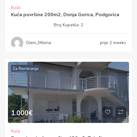
Kuća
Kuća površine 200m2, Donja Gorica, Podgorica
Broj Kupatila:
2
Diem_Milena
prije 2 weeks
Za Rentiranje
1.000
€
Kuća