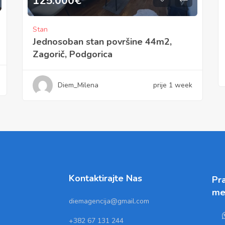
125.000
€
Stan
Jednosoban stan površine 44m2,
Zagorič, Podgorica
Diem_Milena
prije 1 week
Kontaktirajte Nas
Pra
me
diemagencija@gmail.com
+382 67 131 244