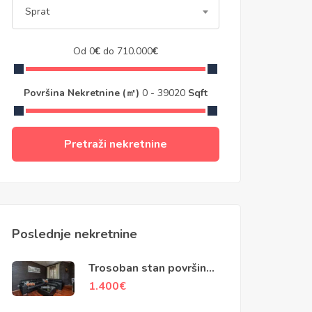
Sprat
Od
0
€
do
710.000
€
Površina Nekretnine (㎡)
0
-
39020
Sqft
Pretraži nekretnine
Poslednje nekretnine
Trosoban stan površine
120m2, Kriva ulica,
1.400
€
Kotor