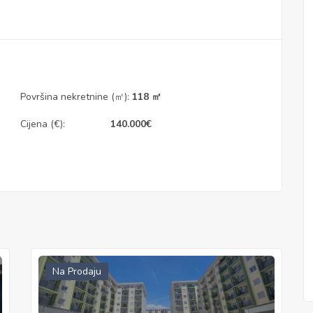
Površina nekretnine (㎡):
118 ㎡
Cijena (€):
140.000
€
Na Prodaju