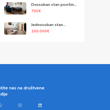
Dvosoban stan površine
68m2, Njegoševa ulica,
700
€
Podgorica
Jednosoban stan
površine 35m2, Zabjelo,
100.000
€
Podgorica
tite nas na društvene
dije