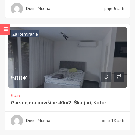
Diem_Milena
prije 5 sati
Za Rentiranje
500
€
Stan
Garsonjera površine 40m2, Škaljari, Kotor
Diem_Milena
prije 13 sati