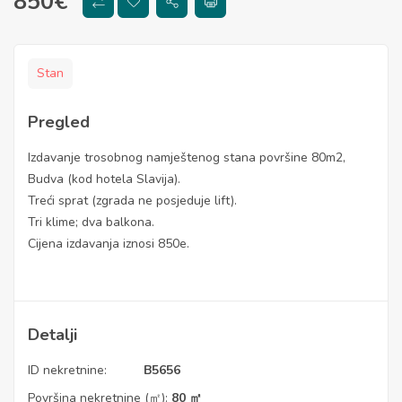
850
€
Stan
Pregled
Izdavanje trosobnog namještenog stana površine 80m2,
Budva (kod hotela Slavija).
Treći sprat (zgrada ne posjeduje lift).
Tri klime; dva balkona.
Cijena izdavanja iznosi 850e.
Detalji
ID nekretnine:
B5656
Površina nekretnine (㎡):
80 ㎡