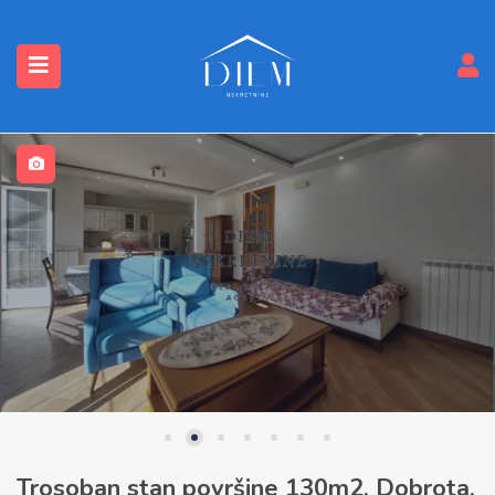
submenu (Nekretnine)
Trosoban stan površine 130m2, Dobrota,