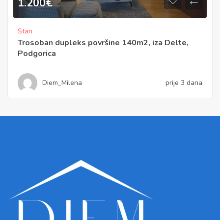
1.200
€
Stan
Trosoban dupleks površine 140m2, iza Delte,
Podgorica
Diem_Milena
prije 3 dana