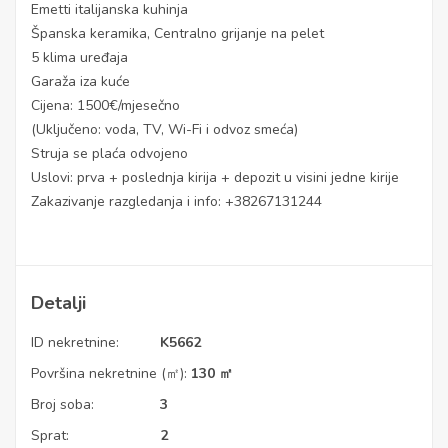
Emetti italijanska kuhinja
Španska keramika, Centralno grijanje na pelet
5 klima uređaja
Garaža iza kuće
Cijena: 1500€/mjesečno
(Uključeno: voda, TV, Wi-Fi i odvoz smeća)
Struja se plaća odvojeno
Uslovi: prva + poslednja kirija + depozit u visini jedne kirije
Zakazivanje razgledanja i info: +38267131244
Detalji
ID nekretnine:
K5662
Površina nekretnine (㎡):
130 ㎡
Broj soba:
3
Sprat:
2