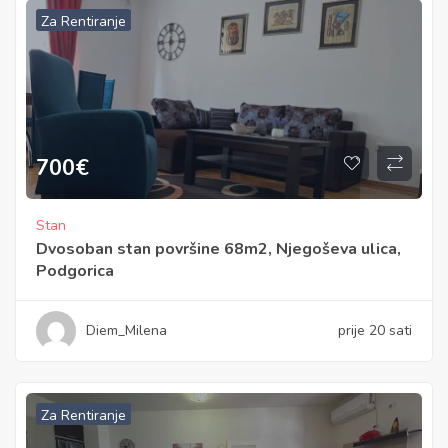
Za Rentiranje
700
€
Stan
Dvosoban stan površine 68m2, Njegoševa ulica,
Podgorica
Diem_Milena
prije 20 sati
Za Rentiranje