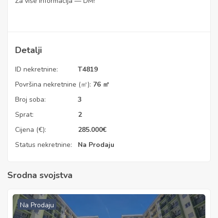
Za više informacija — DM!
Detalji
ID nekretnine:
T4819
Površina nekretnine (㎡):
76 ㎡
Broj soba:
3
Sprat:
2
Cijena (€):
285.000
€
Status nekretnine:
Na Prodaju
Srodna svojstva
Na Prodaju