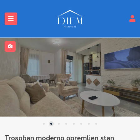
submenu (Nekretnine)
Trosoban moderno opremljen stan