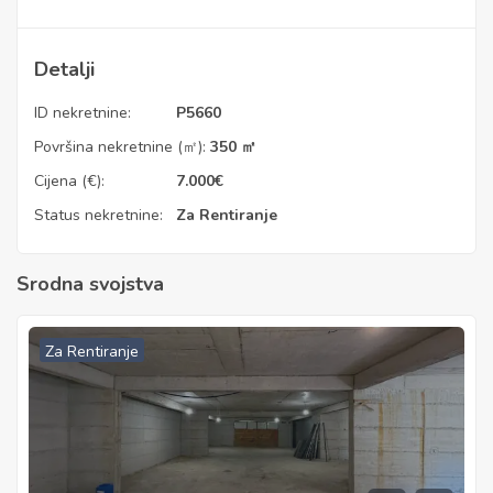
Detalji
ID nekretnine:
P5660
Površina nekretnine (㎡):
350 ㎡
Cijena (€):
7.000
€
Status nekretnine:
Za Rentiranje
Srodna svojstva
Za Rentiranje