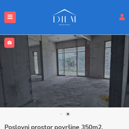
submenu (Nekretnine)
Poslovni prostor površine 350m2,