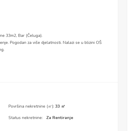
ne 33m2, Bar (Čeluga).
nje. Pogodan za više djelatnosti. Nalazi se u blizini OŠ
ng.
Površina nekretnine (㎡):
33 ㎡
Status nekretnine:
Za Rentiranje