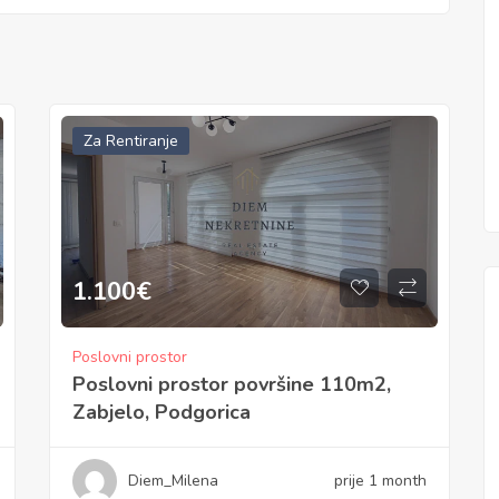
Za Rentiranje
1.100
€
Poslovni prostor
Poslovni prostor površine 110m2,
Zabjelo, Podgorica
Diem_Milena
prije 1 month