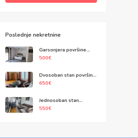
Poslednje nekretnine
Garsonjera površine
40m2, Škaljari, Kotor
500
€
Dvosoban stan površine
79m2, Kotor
650
€
Jednosoban stan
površine 45m2,
550
€
Popovići, Bar