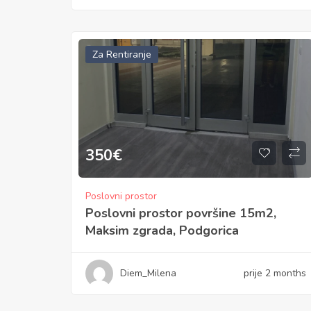
Za Rentiranje
350
€
Poslovni prostor
Poslovni prostor površine 15m2,
Maksim zgrada, Podgorica
Diem_Milena
prije 2 months