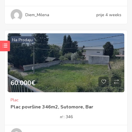
Diem_Milena
prije 4 weeks
Na Prodaju
60.000
€
Plac
Plac površine 346m2, Sutomore, Bar
㎡:
346