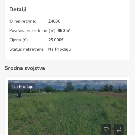
Detalji
ID nekretnine:
Ž4630
Površina nekretnine (㎡):
950 ㎡
Cijena (€):
25.000
€
Status nekretnine:
Na Prodaju
Srodna svojstva
Na Prodaju