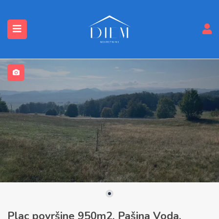
submenu (Nekretnine)
Plac površine 950m2, Pašina Voda,