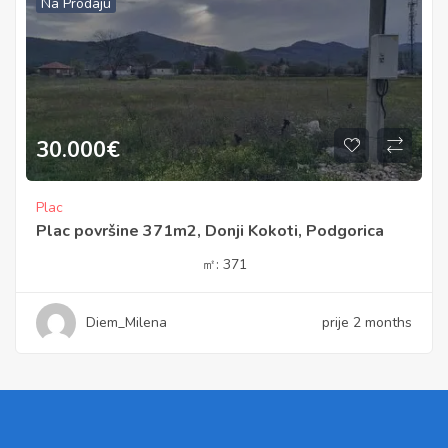
Na Prodaju
30.000
€
Plac
Plac površine 371m2, Donji Kokoti, Podgorica
㎡:
371
Diem_Milena
prije 2 months