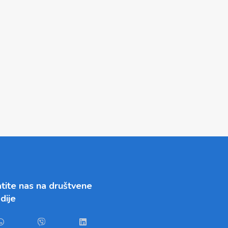
tite nas na društvene
dije