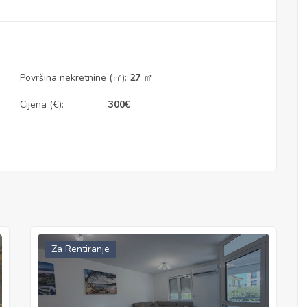
Površina nekretnine (㎡):
27 ㎡
Cijena (€):
300
€
Za Rentiranje