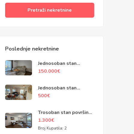
Pretraži nekretnine
Poslednje nekretnine
Jednosoban stan
površine 48m2, Ilino, Bar
150.000
€
Jednosoban stan
površine 45m2, zgrada
500
€
Zetagradnje, Podgorica
Trosoban stan površine
100m2, Baku ulica,
1.300
€
Podgorica
Broj Kupatila:
2