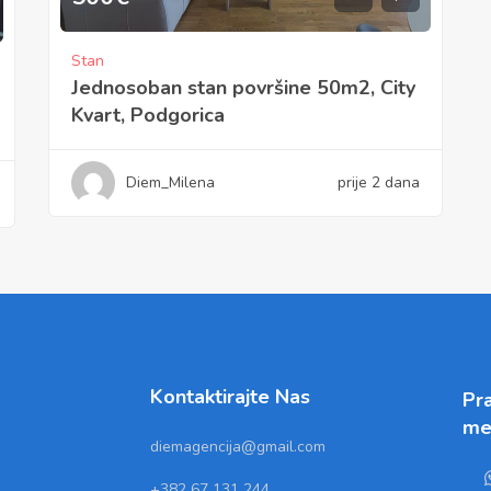
Stan
Jednosoban stan površine 50m2, City
Kvart, Podgorica
Diem_Milena
prije 2 dana
Kontaktirajte Nas
Pra
me
diemagencija@gmail.com
+382 67 131 244