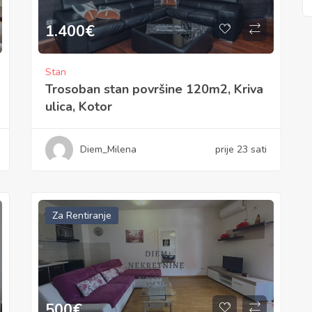
1.400
€
Stan
Trosoban stan površine 120m2, Kriva
ulica, Kotor
Diem_Milena
prije 23 sati
Za Rentiranje
500
€