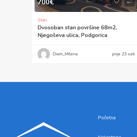
700
€
Stan
Dvosoban stan površine 68m2,
Njegoševa ulica, Podgorica
Diem_Milena
prije 23 sati
Početna