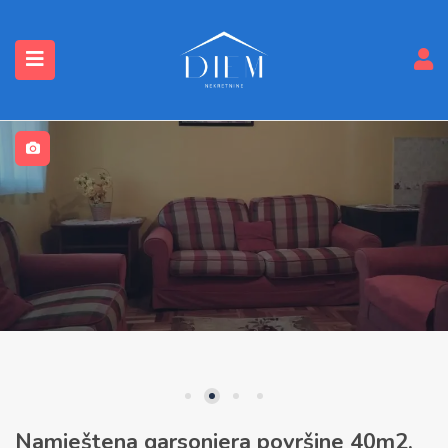
submenu (Nekretnine)
Namještena garsonjera površine 40m2,