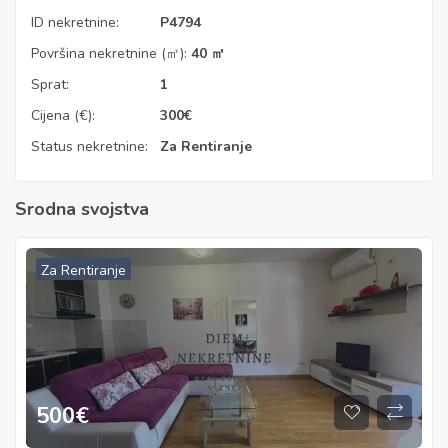
ID nekretnine:
P4794
Površina nekretnine (㎡):
40 ㎡
Sprat:
1
Cijena (€):
300
€
Status nekretnine:
Za Rentiranje
Srodna svojstva
Za Rentiranje
500
€