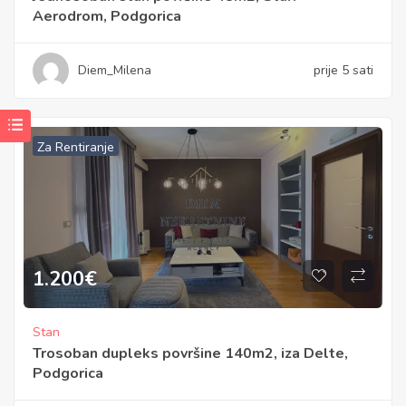
Aerodrom, Podgorica
Diem_Milena
prije 5 sati
Za Rentiranje
1.200
€
Stan
Trosoban dupleks površine 140m2, iza Delte,
Podgorica