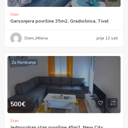
Stan
Garsonjera površine 35m2, Gradiošnica, Tivat
Diem_Milena
prije 12 sati
Za Rentiranje
500
€
Stan
Jednosoban stan površine 45m2, New City,