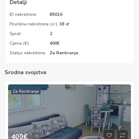
Detalji
ID nekretnine:
B5016
Površina nekretnine (㎡):
38 ㎡
Sprat:
2
Cijena (€):
400
€
Status nekretnine:
Za Rentiranje
Srodna svojstva
Za Rentiranje
400
€