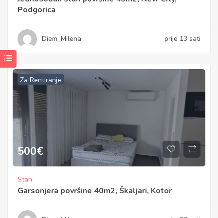
Podgorica
Diem_Milena
prije 13 sati
Za Rentiranje
500
€
Stan
Garsonjera površine 40m2, Škaljari, Kotor