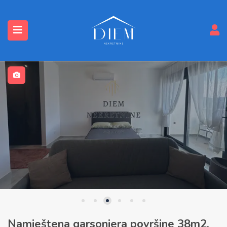
submenu (Nekretnine)
Namještena garsonjera površine 38m2,