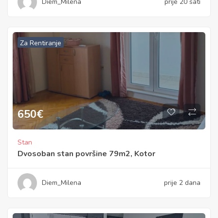
Diem_Milena
prije 20 sati
Za Rentiranje
650
€
Stan
Dvosoban stan površine 79m2, Kotor
Diem_Milena
prije 2 dana