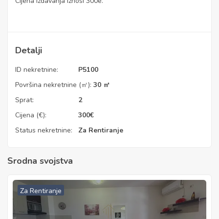
Cijena izdavanja iznosi 300e.
Detalji
ID nekretnine:
P5100
Površina nekretnine (㎡):
30 ㎡
Sprat:
2
Cijena (€):
300
€
Status nekretnine:
Za Rentiranje
Srodna svojstva
Za Rentiranje