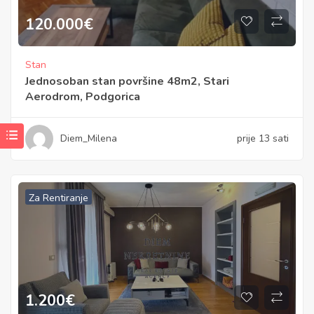
120.000
€
Stan
Jednosoban stan površine 48m2, Stari
Aerodrom, Podgorica
Diem_Milena
prije 13 sati
Za Rentiranje
1.200
€