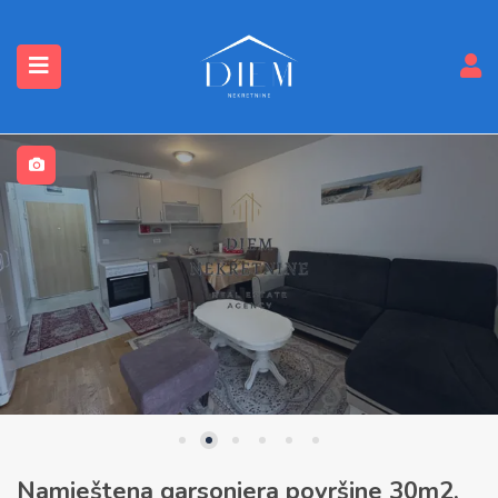
submenu (Nekretnine)
Namještena garsonjera površine 30m2,