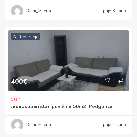
Diem_Milena
prije 3 dana
Za Rentiranje
400
€
Stan
Jednosoban stan površine 50m2, Podgorica
Diem_Milena
prije 4 dana