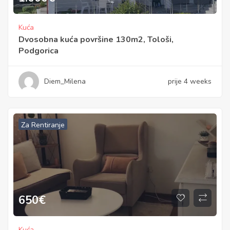
Kuća
Dvosobna kuća površine 130m2, Tološi,
Podgorica
Diem_Milena
prije 4 weeks
Za Rentiranje
650
€
Kuća