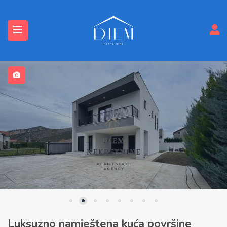
submenu (Nekretnine)
Luksuzno namještena kuća površine