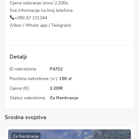
Cijena izdavanje iznosi 2.200e.
Sve informacije na broj telefona
+382 67 131244
(Viber / Whats app / Telegram)
Detalji
ID nekretnine:
P4732
Površina nekretnine (㎡):
190 ㎡
Cijena (€):
2.200
€
Status nekretnine:
Za Rentiranje
Srodna svojstva
Za Rentiranje