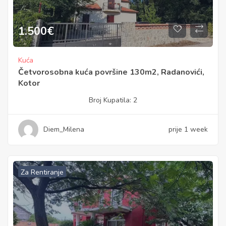
1.500
€
Kuća
Četvorosobna kuća površine 130m2, Radanovići,
Kotor
Broj Kupatila:
2
Diem_Milena
prije 1 week
Za Rentiranje