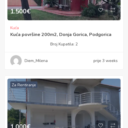
1.500
€
Kuća
Kuća površine 200m2, Donja Gorica, Podgorica
Broj Kupatila:
2
Diem_Milena
prije 3 weeks
Za Rentiranje
1.000
€