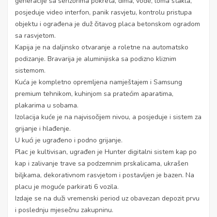
generacije sa senzorima pokreta, dima, vode, loma stakla,
posjeduje video interfon, panik rasvjetu, kontrolu pristupa
objektu i ograđena je duž čitavog placa betonskom ogradom
sa rasvjetom.
Kapija je na daljinsko otvaranje a roletne na automatsko
podizanje. Bravarija je aluminijiska sa podizno kliznim
sistemom.
Kuća je kompletno opremljena namještajem i Samsung
premium tehnikom, kuhinjom sa pratećim aparatima,
plakarima u sobama.
Izolacija kuće je na najvisočijem nivou, a posjeduje i sistem za
grijanje i hlađenje.
U kući je ugrađeno i podno grijanje.
Plac je kultivisan, ugrađen je Hunter digitalni sistem kap po
kap i zalivanje trave sa podzemnim prskalicama, ukrašen
biljkama, dekorativnom rasvjetom i postavljen je bazen. Na
placu je moguće parkirati 6 vozila.
Izdaje se na duži vremenski period uz obavezan depozit prvu
i poslednju mjesečnu zakupninu.