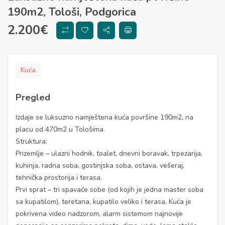
190m2, Tološi, Podgorica
2.200
€
Kuća
Pregled
Izdaje se luksuzno namještena kuća površine 190m2, na
placu od 470m2 u Tološima.
Struktura:
Prizemlje – ulazni hodnik, toalet, dnevni boravak, trpezarija,
kuhinja, radna soba, gostinjska soba, ostava, vešeraj,
tehnička prostorija i terasa.
Prvi sprat – tri spavaće sobe (od kojih je jedna master soba
sa kupatilom), teretana, kupatilo veliko i terasa. Kuća je
pokrivena video nadzorom, alarm sistemom najnovije