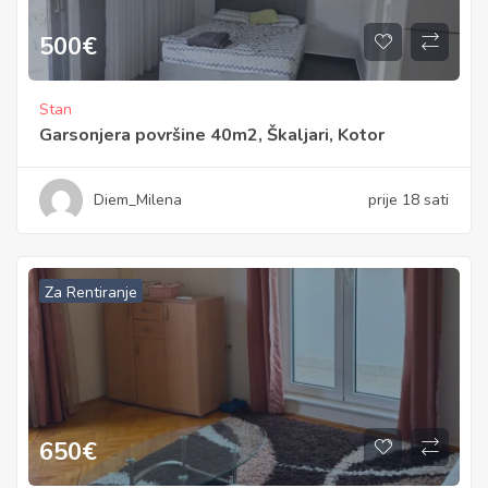
500
€
Stan
Garsonjera površine 40m2, Škaljari, Kotor
Diem_Milena
prije 18 sati
Za Rentiranje
650
€