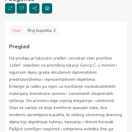
Stan
Broj kupatila:
2
Pregled
Na prodaju je luksuzno uređen i prostran stan površine
116m², smješten na prestižnoj lokaciji Gorica C, u mirnom i
sigurnom dijelu grada okruženom diplomatskim
predstavništvima i reprezentativnim objektima.
Enterijer je rađen po mjeri, uz korišćenje visokokvalitetnih
materijala, brendirane opreme i savremenih dizajnerskih
rješenja, što prostoru daje osjećaj elegancije i udobnosti.
Stan se sastoji od dvije komforne spavaće sobe, dva
moderno opremljena kupatila, te velikog otvorenog dnevnog
dijela koji objedinjuje kuhinju, trpezariju i dnevni boravak.
Pažljivo osmišljen raspored i odmjerena estetika čine ga