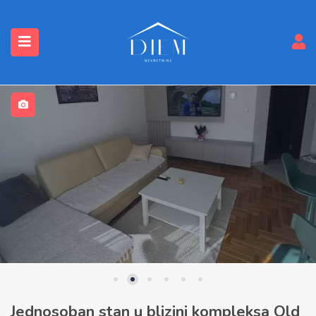
submenu (Nekretnine)
Jednosoban stan u blizini kompleksa Old