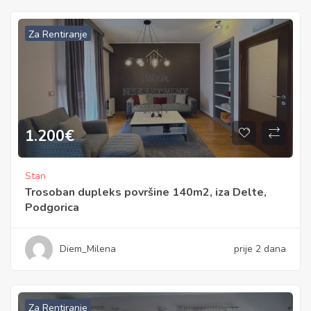
Za Rentiranje
1.200
€
Stan
Trosoban dupleks površine 140m2, iza Delte,
Podgorica
Diem_Milena
prije 2 dana
Za Rentiranje