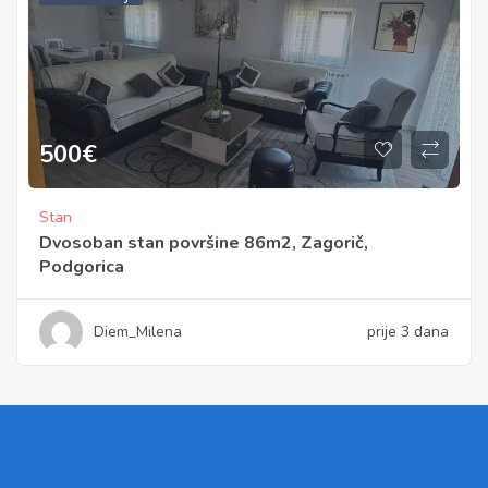
500
€
Stan
Dvosoban stan površine 86m2, Zagorič,
Podgorica
Diem_Milena
prije 3 dana