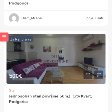
Podgorica
Diem_Milena
prije 2 sati
Za Rentiranje
500
€
Stan
Jednosoban stan površine 50m2, City Kvart,
Podgorica