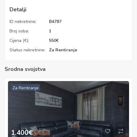
Detalji
ID nekretnine:
B4787
Broj soba:
1
Cijena (€):
550
€
Status nekretnine:
Za Rentiranje
Srodna svojstva
Za Rentiranje
1.400
€