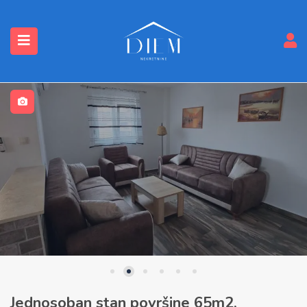
submenu (Nekretnine)
Jednosoban stan površine 65m2,