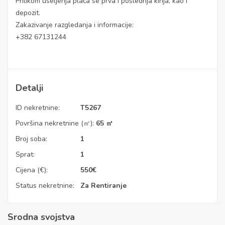
Prilikom useljenja plaća se prva i poslednja kirija, kao i
depozit.
Zakazivanje razgledanja i informacije:
+382 67131244
Detalji
ID nekretnine:
T5267
Površina nekretnine (㎡):
65 ㎡
Broj soba:
1
Sprat:
1
Cijena (€):
550
€
Status nekretnine:
Za Rentiranje
Srodna svojstva