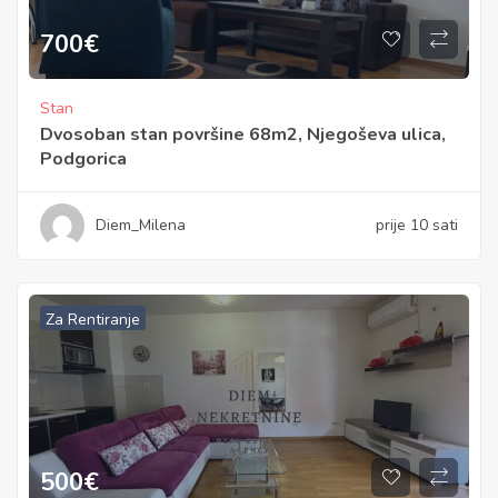
700
€
Stan
Dvosoban stan površine 68m2, Njegoševa ulica,
Podgorica
Diem_Milena
prije 10 sati
Za Rentiranje
500
€