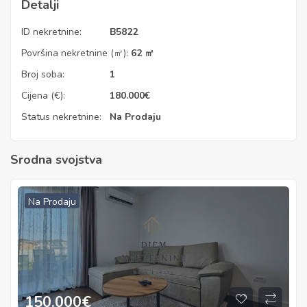
Detalji
ID nekretnine:
B5822
Površina nekretnine (㎡):
62 ㎡
Broj soba:
1
Cijena (€):
180.000
€
Status nekretnine:
Na Prodaju
Srodna svojstva
Na Prodaju
150.000
€