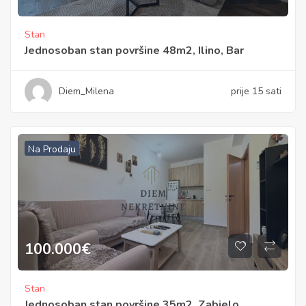
Stan
Jednosoban stan površine 48m2, Ilino, Bar
Diem_Milena
prije 15 sati
Na Prodaju
100.000
€
Stan
Jednosoban stan površine 35m2, Zabjelo,