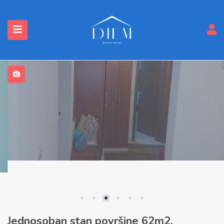
submenu (Nekretnine)
Jednosoban stan površine 62m2,