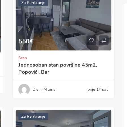
Za Rentiranje
550
€
Stan
Jednosoban stan površine 45m2,
Popovići, Bar
Diem_Milena
prije 14 sati
Za Rentiranje