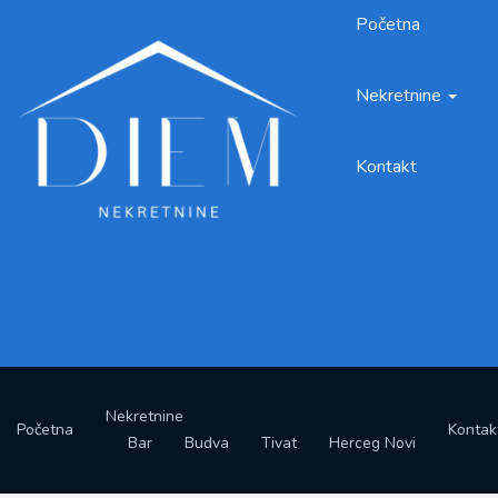
Početna
Nekretnine
Kontakt
Nekretnine
Početna
Kontak
Bar
Budva
Tivat
Herceg Novi