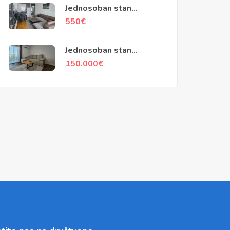
Jednosoban stan
površine 45m2,
550
€
Popovići, Bar
Jednosoban stan
površine 48m2, Ilino, Bar
150.000
€