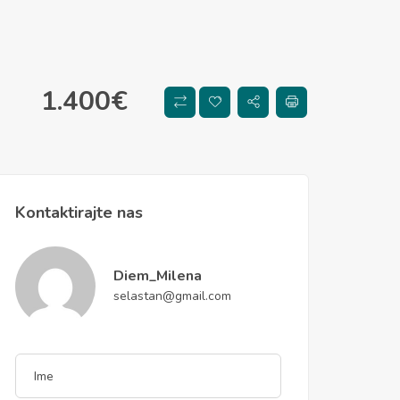
1.400
€
Kontaktirajte nas
Diem_Milena
selastan@gmail.com