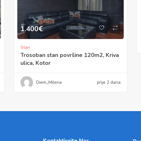
1.400
€
Stan
Trosoban stan površine 120m2, Kriva
ulica, Kotor
Diem_Milena
prije 2 dana
Kontaktirajte Nas