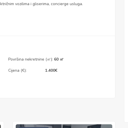
ktričnim vozilima i gliserima, concierge usluga.
Površina nekretnine (㎡):
60 ㎡
Cijena (€):
1.400
€