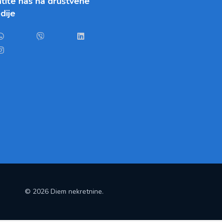
tite nas na društvene
dije
© 2026 Diem nekretnine.