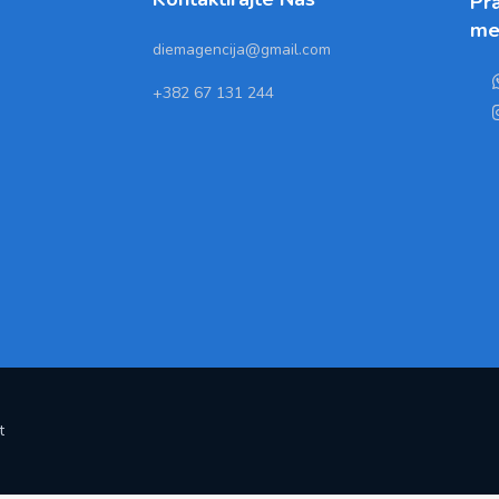
Pra
me
diemagencija@gmail.com
+382 67 131 244
t