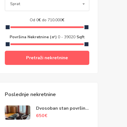
Sprat
Od
0
€
do
710.000
€
Površina Nekretnine (㎡)
0
-
39020
Sqft
Pretraži nekretnine
Poslednje nekretnine
Dvosoban stan površine
79m2, Kotor
650
€