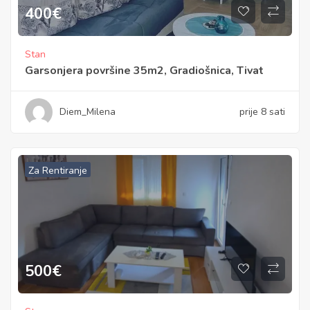
400
€
Stan
Garsonjera površine 35m2, Gradiošnica, Tivat
Diem_Milena
prije 8 sati
Za Rentiranje
500
€