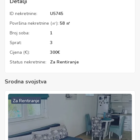
Detalji
ID nekretnine:
U5745
Površina nekretnine (㎡):
58 ㎡
Broj soba:
1
Sprat:
3
Cijena (€):
300
€
Status nekretnine:
Za Rentiranje
Srodna svojstva
Za Rentiranje