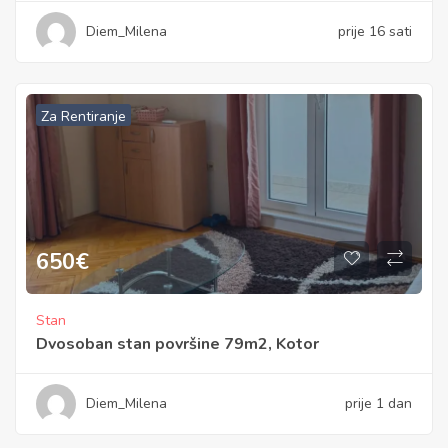
Diem_Milena
prije 16 sati
Za Rentiranje
650
€
Stan
Dvosoban stan površine 79m2, Kotor
Diem_Milena
prije 1 dan