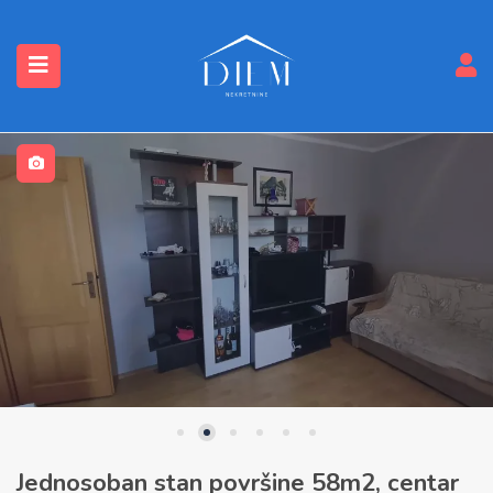
submenu (Nekretnine)
Jednosoban stan površine 58m2, centar