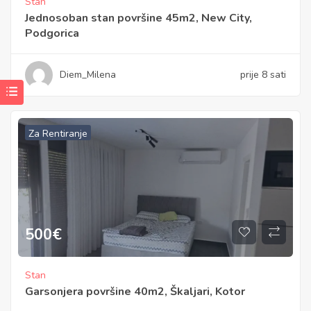
Stan
Jednosoban stan površine 45m2, New City,
Podgorica
Diem_Milena
prije 8 sati
Za Rentiranje
500
€
Stan
Garsonjera površine 40m2, Škaljari, Kotor