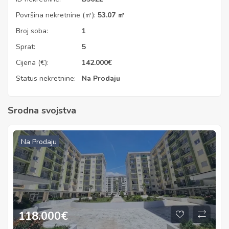
Površina nekretnine (㎡):
53.07 ㎡
Broj soba:
1
Sprat:
5
Cijena (€):
142.000
€
Status nekretnine:
Na Prodaju
Srodna svojstva
Na Prodaju
118.000
€