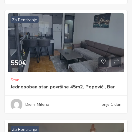
Za Rentiranje
550
€
Stan
Jednosoban stan površine 45m2, Popovići, Bar
Diem_Milena
prije 1 dan
Za Rentiranje