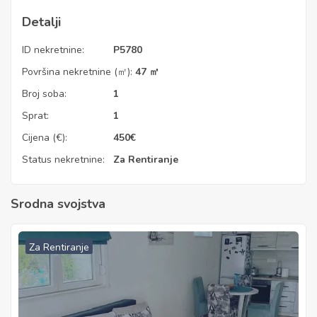
Detalji
ID nekretnine:
P5780
Površina nekretnine (㎡):
47 ㎡
Broj soba:
1
Sprat:
1
Cijena (€):
450
€
Status nekretnine:
Za Rentiranje
Srodna svojstva
Za Rentiranje