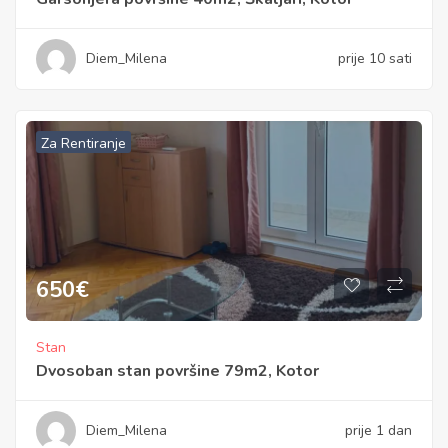
Diem_Milena
prije 10 sati
Za Rentiranje
650
€
Stan
Dvosoban stan površine 79m2, Kotor
Diem_Milena
prije 1 dan