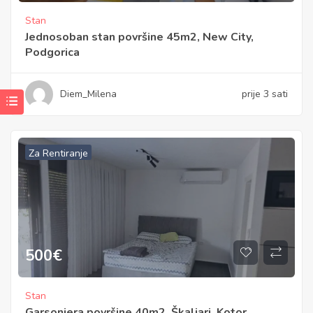
Stan
Jednosoban stan površine 45m2, New City,
Podgorica
Diem_Milena
prije 3 sati
Za Rentiranje
500
€
Stan
Garsonjera površine 40m2, Škaljari, Kotor