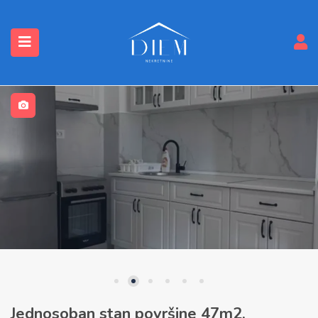
submenu (Nekretnine)
Jednosoban stan površine 47m2,