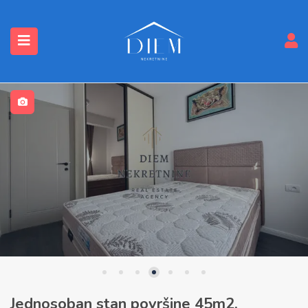
submenu (Nekretnine)
Jednosoban stan površine 45m2,