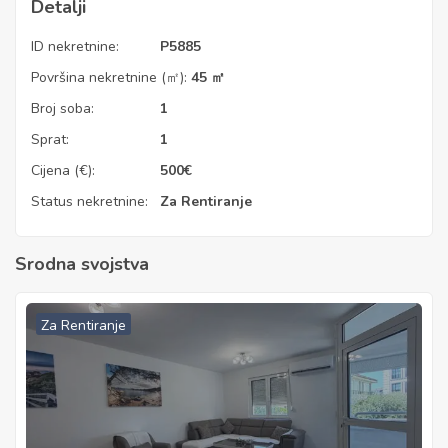
Detalji
ID nekretnine:
P5885
Površina nekretnine (㎡):
45 ㎡
Broj soba:
1
Sprat:
1
Cijena (€):
500
€
Status nekretnine:
Za Rentiranje
Srodna svojstva
Za Rentiranje