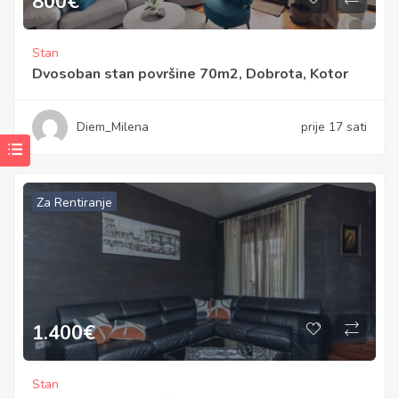
800
€
Stan
Dvosoban stan površine 70m2, Dobrota, Kotor
Diem_Milena
prije 17 sati
Za Rentiranje
1.400
€
Stan