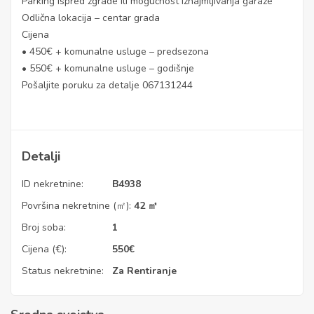
Parking ispred zgrade ili mogućnost iznajmljivanja garaže
Odlična lokacija – centar grada
Cijena
• 450€ + komunalne usluge – predsezona
• 550€ + komunalne usluge – godišnje
Pošaljite poruku za detalje 067131244
Detalji
ID nekretnine:
B4938
Površina nekretnine (㎡):
42 ㎡
Broj soba:
1
Cijena (€):
550
€
Status nekretnine:
Za Rentiranje