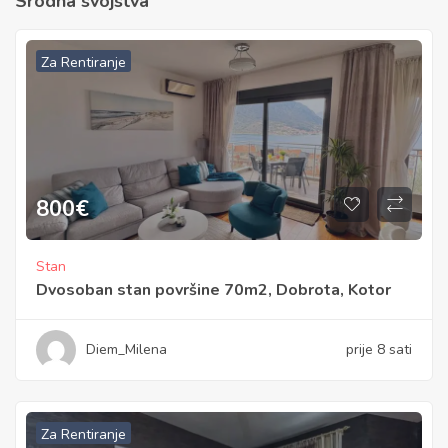
Srodna svojstva
Za Rentiranje
800
€
Stan
Dvosoban stan površine 70m2, Dobrota, Kotor
Diem_Milena
prije 8 sati
Za Rentiranje