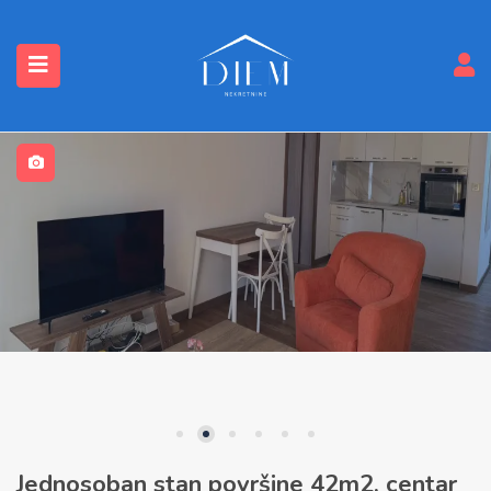
submenu (Nekretnine)
Jednosoban stan površine 42m2, centar