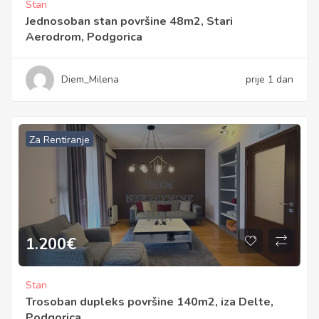
Stan
Jednosoban stan površine 48m2, Stari
Aerodrom, Podgorica
Diem_Milena
prije 1 dan
Za Rentiranje
1.200
€
Stan
Trosoban dupleks površine 140m2, iza Delte,
Podgorica