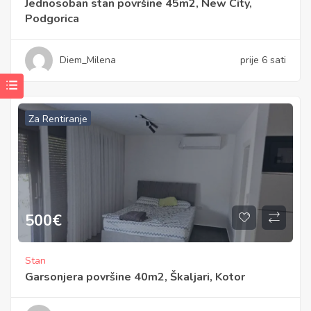
Jednosoban stan površine 45m2, New City,
Podgorica
Diem_Milena
prije 6 sati
Za Rentiranje
500
€
Stan
Garsonjera površine 40m2, Škaljari, Kotor