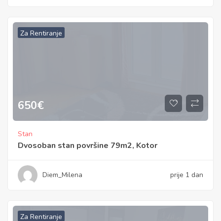
Za Rentiranje
650
€
Stan
Dvosoban stan površine 79m2, Kotor
Diem_Milena
prije 1 dan
Za Rentiranje