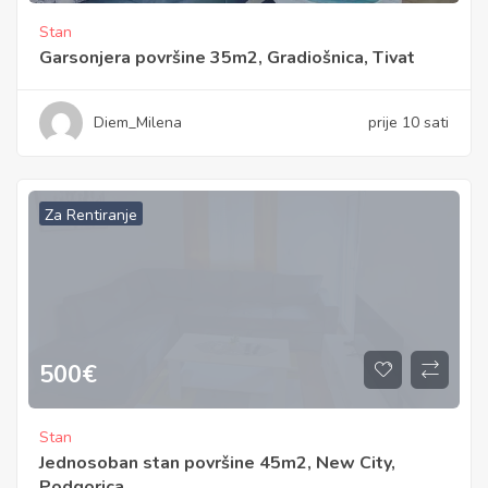
Stan
Garsonjera površine 35m2, Gradiošnica, Tivat
Diem_Milena
prije 10 sati
Za Rentiranje
500
€
Stan
Jednosoban stan površine 45m2, New City,
Podgorica