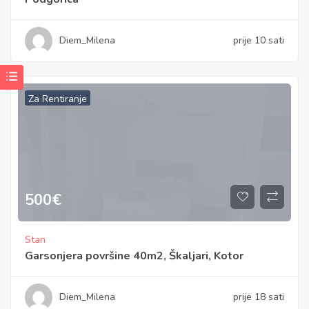
Diem_Milena
prije 10 sati
Za Rentiranje
500
€
Stan
Garsonjera površine 40m2, Škaljari, Kotor
Diem_Milena
prije 18 sati