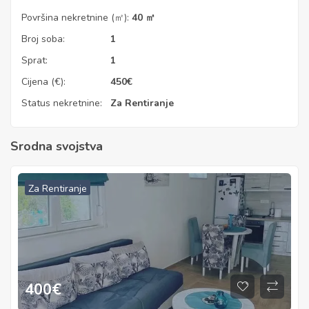
Površina nekretnine (㎡):
40 ㎡
Broj soba:
1
Sprat:
1
Cijena (€):
450
€
Status nekretnine:
Za Rentiranje
Srodna svojstva
Za Rentiranje
400
€