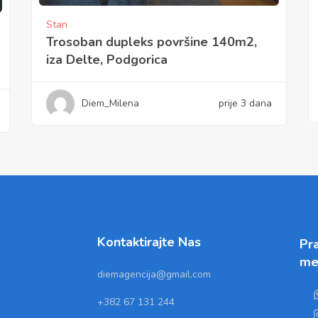
Stan
Trosoban dupleks površine 140m2,
iza Delte, Podgorica
Diem_Milena
prije 3 dana
Kontaktirajte Nas
Pra
me
diemagencija@gmail.com
+382 67 131 244