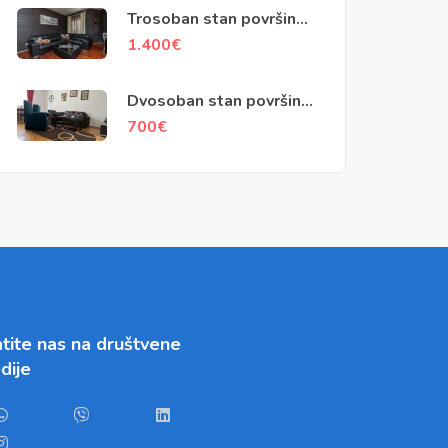
Trosoban stan površine
120m2, Kriva ulica,
1.400
€
Kotor
Dvosoban stan površine
68m2, Njegoševa ulica,
700
€
Podgorica
tite nas na društvene
dije