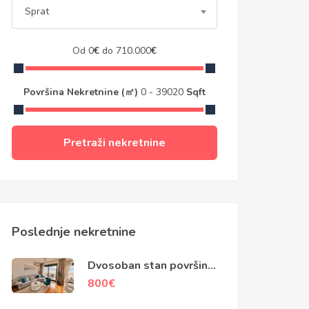
Sprat
Od
0
€
do
710.000
€
Površina Nekretnine (㎡)
0
-
39020
Sqft
Pretraži nekretnine
Poslednje nekretnine
Dvosoban stan površine
70m2, Dobrota, Kotor
800
€