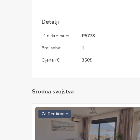
Detalji
ID nekretnine:
P5778
Broj soba:
1
Cijena (€):
350
€
Srodna svojstva
Za Rentiranje