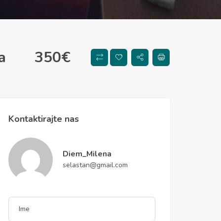
a
350
€
Kontaktirajte nas
Diem_Milena
selastan@gmail.com