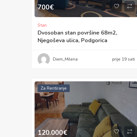
700
€
Stan
Dvosoban stan površine 68m2,
Njegoševa ulica, Podgorica
Diem_Milena
prije 19 sati
Za Rentiranje
120.000
€