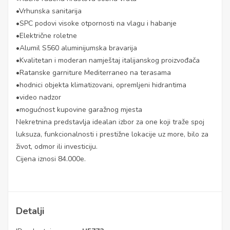
•Vrhunska sanitarija
•SPC podovi visoke otpornosti na vlagu i habanje
•Električne roletne
•Alumil S560 aluminijumska bravarija
•Kvalitetan i moderan namještaj italijanskog proizvođača
•Ratanske garniture Mediterraneo na terasama
•hodnici objekta klimatizovani, opremljeni hidrantima
•video nadzor
•mogućnost kupovine garažnog mjesta
Nekretnina predstavlja idealan izbor za one koji traže spoj
luksuza, funkcionalnosti i prestižne lokacije uz more, bilo za
život, odmor ili investiciju.
Cijena iznosi 84.000e.
Detalji