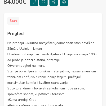
84.000
€
Stan
Pregled
Na prodaju luksuzno namješten jednosoban stan površine
35m2 u Ulcinju – Liman.
U jednom od najatraktivnijih dijelova Ulcinja, na svega 100m
od plaže je pozicija stana, prizemlje.
Otvoren pogled na more.
Stan je opremljen vrhunskim materijalima, najsavremenijom
tehnikom i pažljivo biranim namještajem, pružajući
maksimalan komfor i kvalitet stanovanja.
Struktura: dnevni boravak sa kuhinjom i troezarijom,
spavaćom sobom, kupatilom i terasom.
•Klima uređaji Gree
•Ručno rađena hrastova sobna vrata