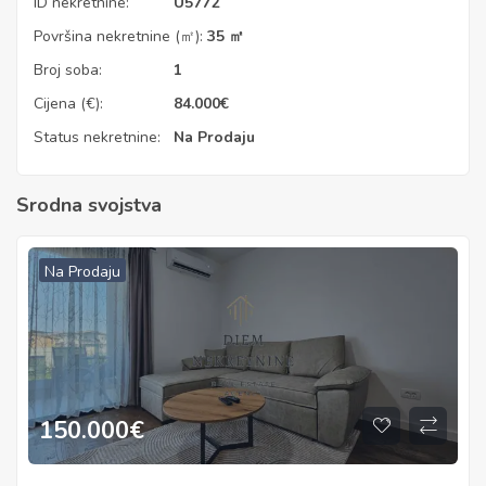
ID nekretnine:
U5772
Površina nekretnine (㎡):
35 ㎡
Broj soba:
1
Cijena (€):
84.000
€
Status nekretnine:
Na Prodaju
Srodna svojstva
Na Prodaju
150.000
€