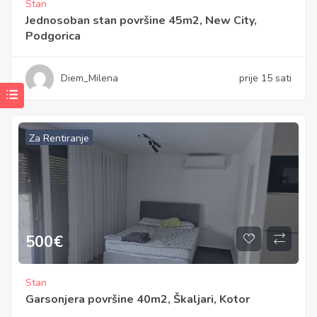
Stan
Jednosoban stan površine 45m2, New City,
Podgorica
Diem_Milena
prije 15 sati
Za Rentiranje
500
€
Stan
Garsonjera površine 40m2, Škaljari, Kotor