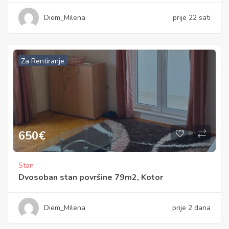
Diem_Milena
prije 22 sati
Za Rentiranje
650
€
Stan
Dvosoban stan površine 79m2, Kotor
Diem_Milena
prije 2 dana