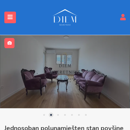
submenu (Nekretnine)
Jednosoban polunamješten stan povšine