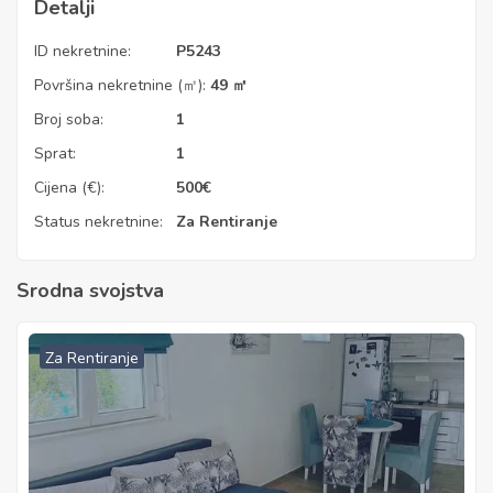
Detalji
ID nekretnine:
P5243
Površina nekretnine (㎡):
49 ㎡
Broj soba:
1
Sprat:
1
Cijena (€):
500
€
Status nekretnine:
Za Rentiranje
Srodna svojstva
Za Rentiranje