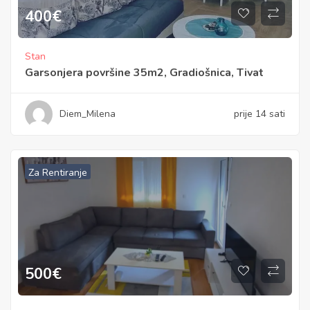
400
€
Stan
Garsonjera površine 35m2, Gradiošnica, Tivat
Diem_Milena
prije 14 sati
Za Rentiranje
500
€