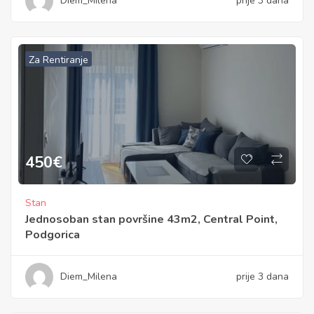
Diem_Milena
prije 3 dana
Za Rentiranje
450
€
Stan
Jednosoban stan površine 43m2, Central Point,
Podgorica
Diem_Milena
prije 3 dana