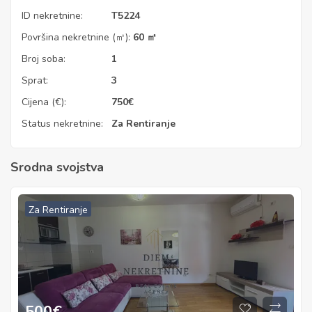
ID nekretnine:
T5224
Površina nekretnine (㎡):
60 ㎡
Broj soba:
1
Sprat:
3
Cijena (€):
750
€
Status nekretnine:
Za Rentiranje
Srodna svojstva
Za Rentiranje
500
€