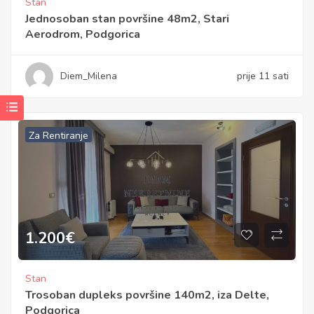
Stan
Jednosoban stan površine 48m2, Stari
Aerodrom, Podgorica
Diem_Milena
prije 11 sati
Za Rentiranje
1.200
€
Stan
Trosoban dupleks površine 140m2, iza Delte,
Podgorica