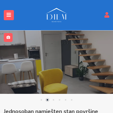
submenu (Nekretnine)
Jednosoban namješten stan površine