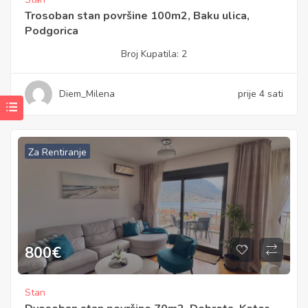
Trosoban stan površine 100m2, Baku ulica,
Podgorica
Broj Kupatila:
2
Diem_Milena
prije 4 sati
Za Rentiranje
800
€
Stan