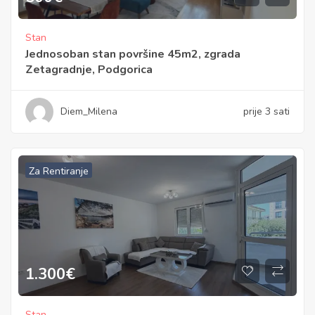
Stan
Jednosoban stan površine 45m2, zgrada
Zetagradnje, Podgorica
Diem_Milena
prije 3 sati
Za Rentiranje
1.300
€
Stan