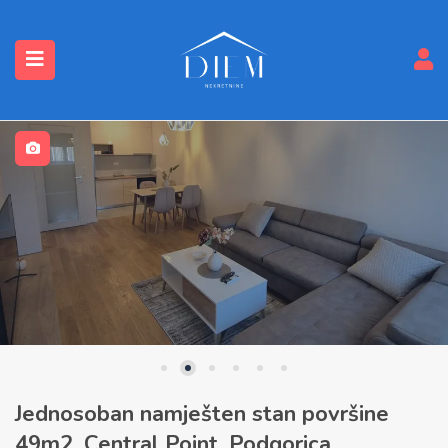
submenu (Nekretnine)
Jednosoban namješten stan površine
49m2, Central Point, Podgorica