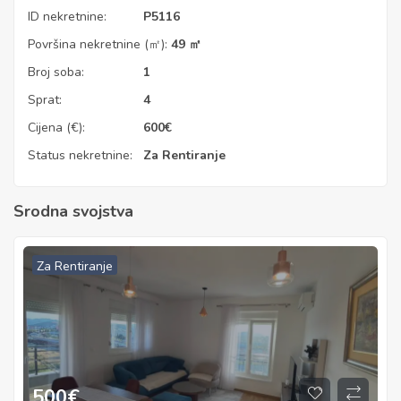
ID nekretnine:
P5116
Površina nekretnine (㎡):
49 ㎡
Broj soba:
1
Sprat:
4
Cijena (€):
600
€
Status nekretnine:
Za Rentiranje
Srodna svojstva
Za Rentiranje
500
€