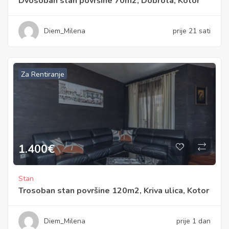
Dvosoban stan površine 70m2, Dobrota, Kotor
Diem_Milena
prije 21 sati
Za Rentiranje
1.400
€
Stan
Trosoban stan površine 120m2, Kriva ulica, Kotor
Diem_Milena
prije 1 dan