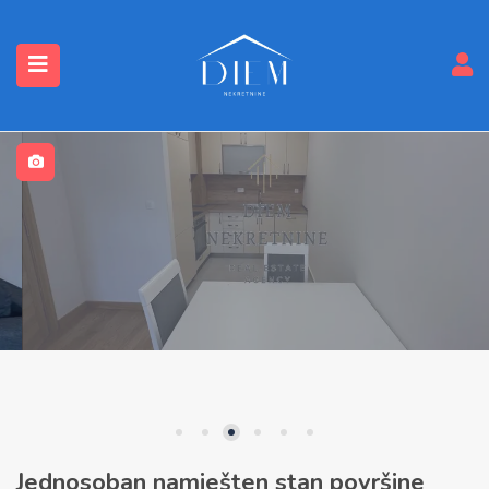
submenu (Nekretnine)
Jednosoban namješten stan površine