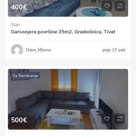
400
€
Stan
Garsonjera površine 35m2, Gradiošnica, Tivat
Diem_Milena
prije 17 sati
Za Rentiranje
500
€