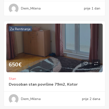
Diem_Milena
prije 1 dan
Za Rentiranje
650
€
Stan
Dvosoban stan površine 79m2, Kotor
Diem_Milena
prije 2 dana