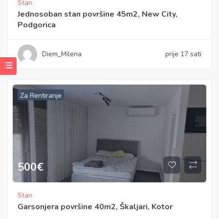
Stan
Jednosoban stan površine 45m2, New City,
Podgorica
Diem_Milena
prije 17 sati
Za Rentiranje
500
€
Stan
Garsonjera površine 40m2, Škaljari, Kotor