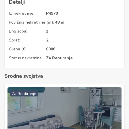
Detalji
ID nekretnine:
P4970
Površina nekretnine (㎡):
48 ㎡
Broj soba:
1
Sprat:
2
Cijena (€):
600
€
Status nekretnine:
Za Rentiranje
Srodna svojstva
Za Rentiranje