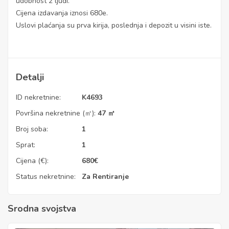
udobnost 2 ljudi.
Cijena izdavanja iznosi 680e.
Uslovi plaćanja su prva kirija, poslednja i depozit u visini iste.
Detalji
ID nekretnine:
K4693
Površina nekretnine (㎡):
47 ㎡
Broj soba:
1
Sprat:
1
Cijena (€):
680
€
Status nekretnine:
Za Rentiranje
Srodna svojstva