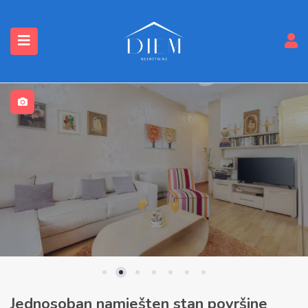
submenu (Nekretnine)
Jednosoban namješten stan površine