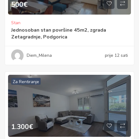
500
€
Stan
Jednosoban stan površine 45m2, zgrada
Zetagradnje, Podgorica
Diem_Milena
prije 12 sati
Za Rentiranje
1.300
€