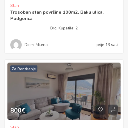
Stan
Trosoban stan površine 100m2, Baku ulica,
Podgorica
Broj Kupatila:
2
Diem_Milena
prije 13 sati
Za Rentiranje
800
€
Stan