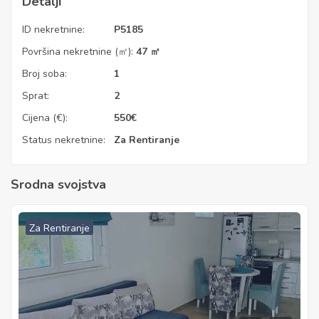
Detalji
ID nekretnine:
P5185
Površina nekretnine (㎡):
47 ㎡
Broj soba:
1
Sprat:
2
Cijena (€):
550
€
Status nekretnine:
Za Rentiranje
Srodna svojstva
Za Rentiranje