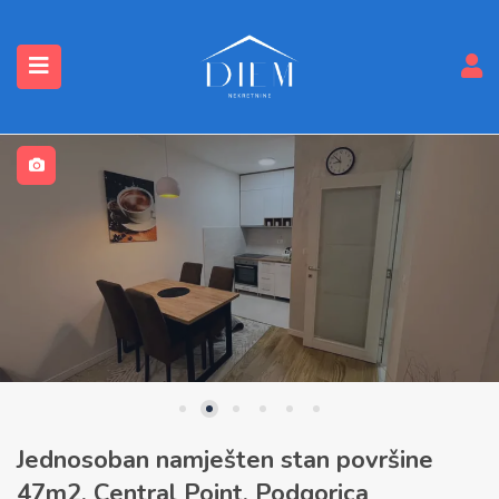
submenu (Nekretnine)
Jednosoban namješten stan površine
47m2, Central Point, Podgorica