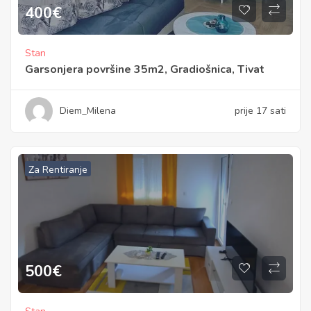
400
€
Stan
Garsonjera površine 35m2, Gradiošnica, Tivat
Diem_Milena
prije 17 sati
Za Rentiranje
500
€