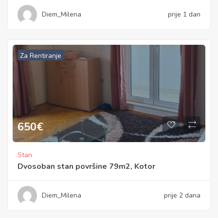
Diem_Milena
prije 1 dan
Za Rentiranje
650
€
Stan
Dvosoban stan površine 79m2, Kotor
Diem_Milena
prije 2 dana