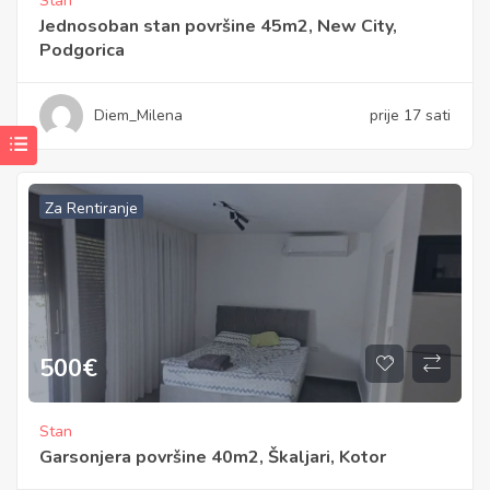
Stan
Jednosoban stan površine 45m2, New City,
Podgorica
Diem_Milena
prije 17 sati
Za Rentiranje
500
€
Stan
Garsonjera površine 40m2, Škaljari, Kotor