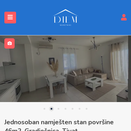
submenu (Nekretnine)
Jednosoban namješten stan površine
46m2, Gradiošnica, Tivat