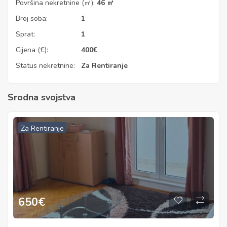
Površina nekretnine (㎡):
46 ㎡
Broj soba:
1
Sprat:
1
Cijena (€):
400
€
Status nekretnine:
Za Rentiranje
Srodna svojstva
Za Rentiranje
650
€