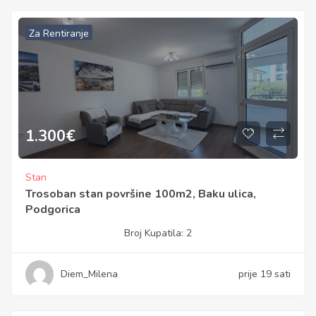
Za Rentiranje
1.300
€
Stan
Trosoban stan površine 100m2, Baku ulica,
Podgorica
Broj Kupatila:
2
Diem_Milena
prije 19 sati