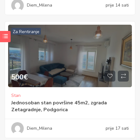
Diem_Milena
prije 14 sati
Za Rentiranje
500
€
Stan
Jednosoban stan površine 45m2, zgrada
Zetagradnje, Podgorica
Diem_Milena
prije 17 sati