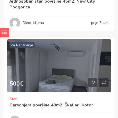
Jednosoban stan površine 45m2, New City,
Podgorica
Diem_Milena
prije 7 sati
Za Rentiranje
500
€
Stan
Garsonjera površine 40m2, Škaljari, Kotor