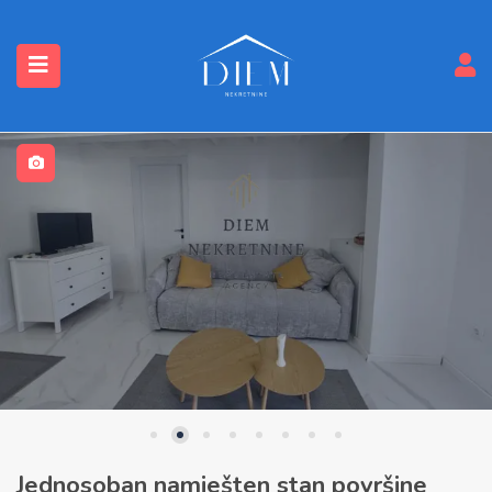
submenu (Nekretnine)
Jednosoban namješten stan površine