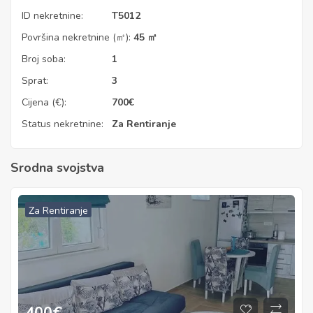
ID nekretnine:
T5012
Površina nekretnine (㎡):
45 ㎡
Broj soba:
1
Sprat:
3
Cijena (€):
700
€
Status nekretnine:
Za Rentiranje
Srodna svojstva
Za Rentiranje
400
€