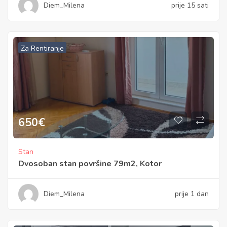
Diem_Milena
prije 15 sati
Za Rentiranje
650
€
Stan
Dvosoban stan površine 79m2, Kotor
Diem_Milena
prije 1 dan