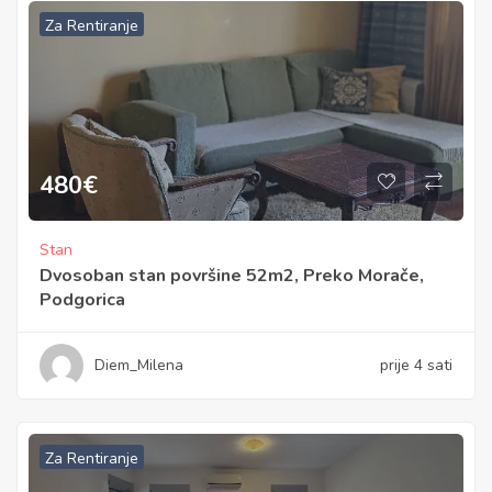
Za Rentiranje
480
€
Stan
Dvosoban stan površine 52m2, Preko Morače,
Podgorica
Diem_Milena
prije 4 sati
Za Rentiranje