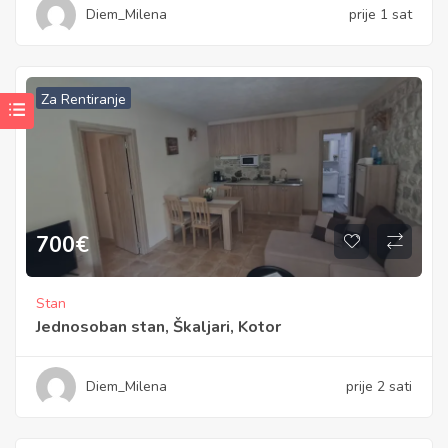
Diem_Milena
prije 1 sat
Za Rentiranje
700
€
Stan
Jednosoban stan, Škaljari, Kotor
Diem_Milena
prije 2 sati