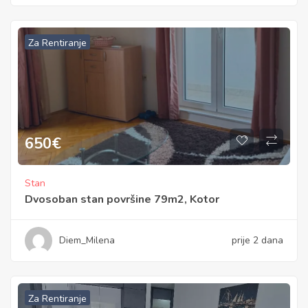
Za Rentiranje
650
€
Stan
Dvosoban stan površine 79m2, Kotor
Diem_Milena
prije 2 dana
Za Rentiranje