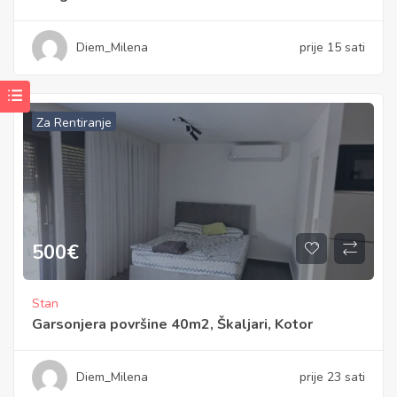
Diem_Milena
prije 15 sati
Za Rentiranje
500
€
Stan
Garsonjera površine 40m2, Škaljari, Kotor
Diem_Milena
prije 23 sati