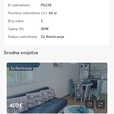
ID nekretnine:
P5138
Površina nekretnine (㎡):
44 ㎡
Broj soba:
1
Cijena (€):
450
€
Status nekretnine:
Za Rentiranje
Srodna svojstva
Za Rentiranje
400
€