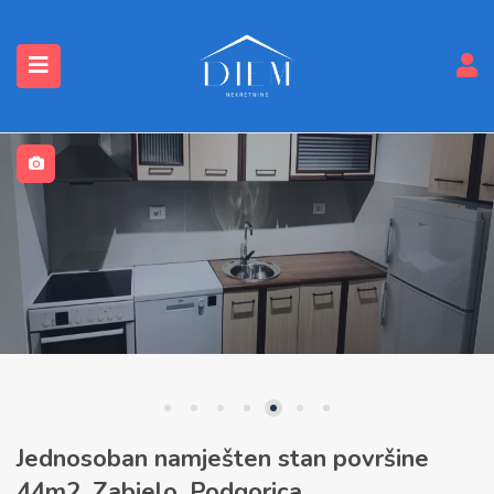
submenu (Nekretnine)
Jednosoban namješten stan površine
44m2, Zabjelo, Podgorica