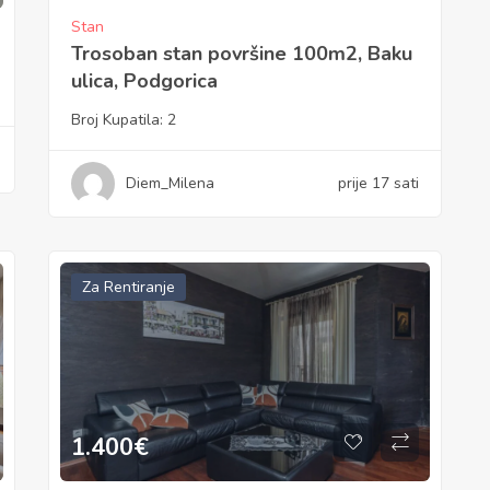
Stan
Trosoban stan površine 100m2, Baku
ulica, Podgorica
Broj Kupatila:
2
Diem_Milena
prije 17 sati
Za Rentiranje
1.400
€