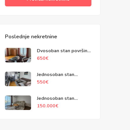
Poslednje nekretnine
Dvosoban stan površine
79m2, Kotor
650
€
Jednosoban stan
površine 45m2,
550
€
Popovići, Bar
Jednosoban stan
površine 48m2, Ilino, Bar
150.000
€