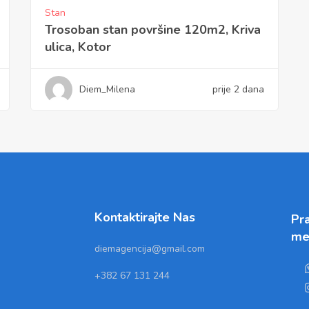
Stan
Trosoban stan površine 120m2, Kriva
ulica, Kotor
Diem_Milena
prije 2 dana
Kontaktirajte Nas
Pra
me
diemagencija@gmail.com
+382 67 131 244