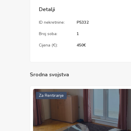
Detalji
ID nekretnine:
P5332
Broj soba:
1
Cijena (€):
450
€
Srodna svojstva
Za Rentiranje