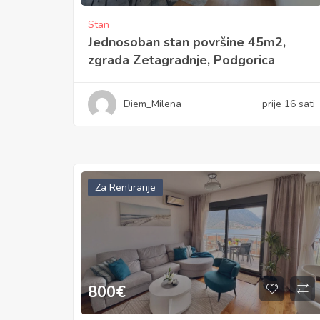
Stan
Jednosoban stan površine 45m2,
zgrada Zetagradnje, Podgorica
Diem_Milena
prije 16 sati
Za Rentiranje
800
€