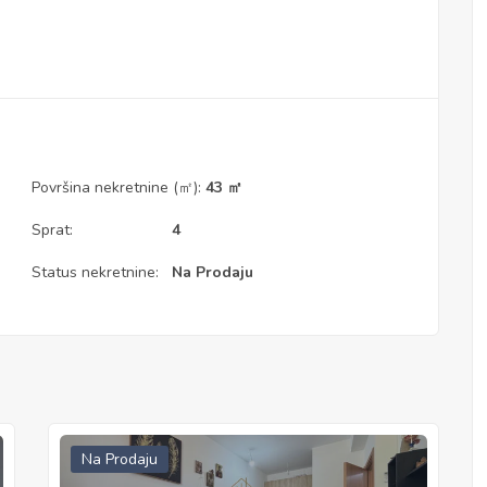
Površina nekretnine (㎡):
43 ㎡
Sprat:
4
Status nekretnine:
Na Prodaju
Na Prodaju