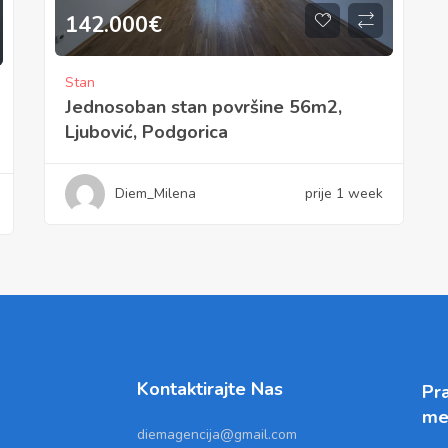
142.000
€
Stan
Jednosoban stan površine 56m2,
Ljubović, Podgorica
Diem_Milena
prije 1 week
Kontaktirajte Nas
Pra
me
diemagencija@gmail.com