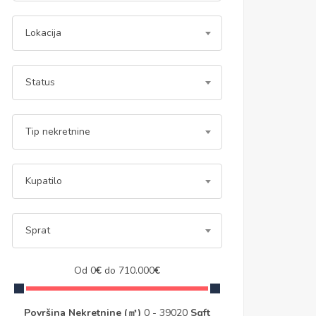
Lokacija
Status
Tip nekretnine
Kupatilo
Sprat
Od
0
€
do
710.000
€
Površina Nekretnine (㎡)
0
-
39020
Sqft