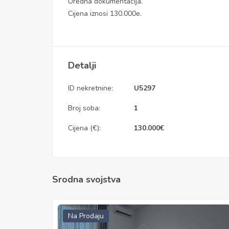
Uredna dokumentacija.
Cijena iznosi 130.000e.
Detalji
ID nekretnine:
U5297
Broj soba:
1
Cijena (€):
130.000
€
Srodna svojstva
Na Prodaju