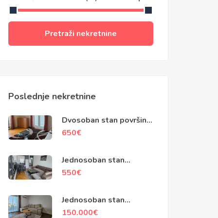
Pretraži nekretnine
Poslednje nekretnine
Dvosoban stan površine
79m2, Kotor
650
€
Jednosoban stan
površine 45m2,
550
€
Popovići, Bar
Jednosoban stan
površine 48m2, Ilino, Bar
150.000
€