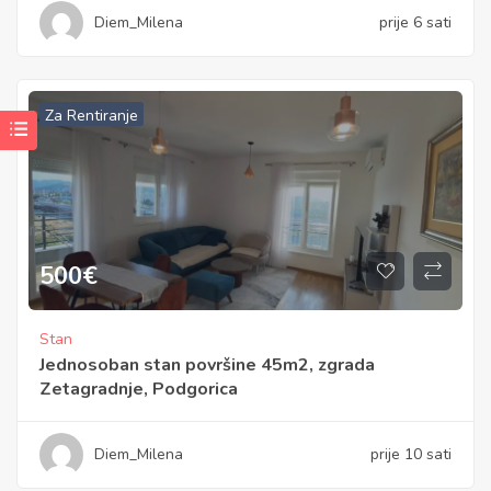
Diem_Milena
prije 6 sati
Za Rentiranje
500
€
Stan
Jednosoban stan površine 45m2, zgrada
Zetagradnje, Podgorica
Diem_Milena
prije 10 sati