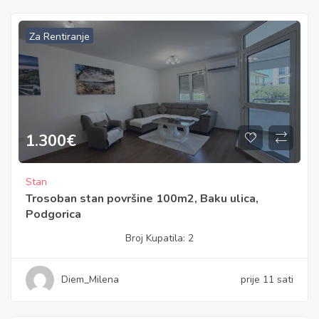
Za Rentiranje
1.300
€
Stan
Trosoban stan površine 100m2, Baku ulica,
Podgorica
Broj Kupatila:
2
Diem_Milena
prije 11 sati