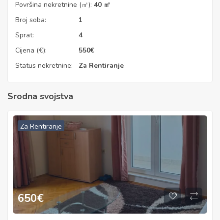
Površina nekretnine (㎡):
40 ㎡
Broj soba:
1
Sprat:
4
Cijena (€):
550
€
Status nekretnine:
Za Rentiranje
Srodna svojstva
Za Rentiranje
650
€