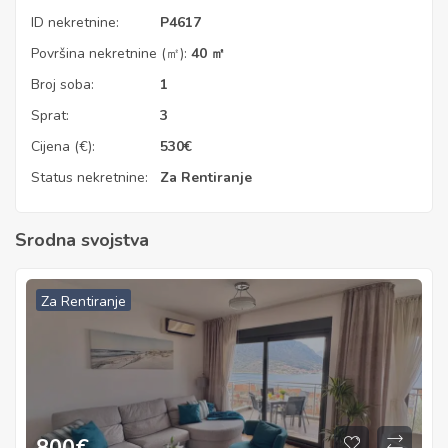
ID nekretnine:
P4617
Površina nekretnine (㎡):
40 ㎡
Broj soba:
1
Sprat:
3
Cijena (€):
530
€
Status nekretnine:
Za Rentiranje
Srodna svojstva
Za Rentiranje
800
€