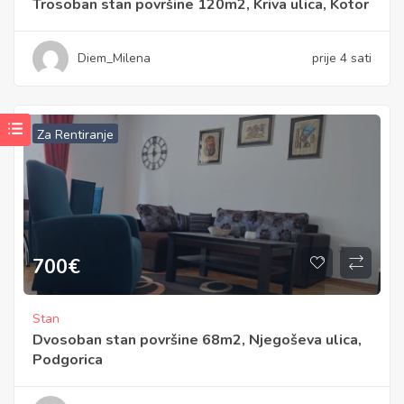
Trosoban stan površine 120m2, Kriva ulica, Kotor
Diem_Milena
prije 4 sati
Za Rentiranje
700
€
Stan
Dvosoban stan površine 68m2, Njegoševa ulica,
Podgorica