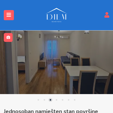
submenu (Nekretnine)
Jednosoban namješten stan površine