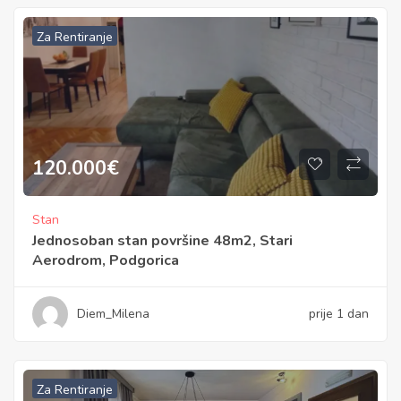
Za Rentiranje
120.000
€
Stan
Jednosoban stan površine 48m2, Stari
Aerodrom, Podgorica
Diem_Milena
prije 1 dan
Za Rentiranje