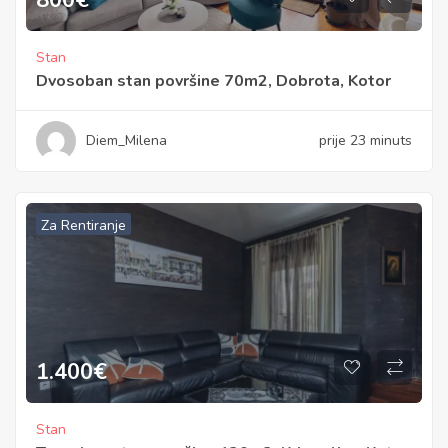
Stan
Dvosoban stan površine 70m2, Dobrota, Kotor
Diem_Milena
prije 23 minuts
Za Rentiranje
1.400
€
Stan