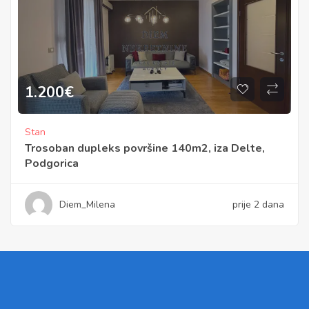
1.200
€
Stan
Trosoban dupleks površine 140m2, iza Delte,
Podgorica
Diem_Milena
prije 2 dana