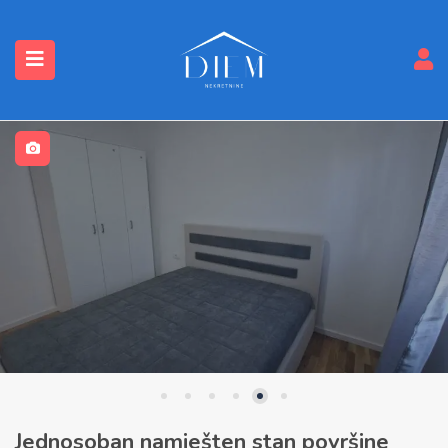
submenu (Nekretnine)
Jednosoban namješten stan površine