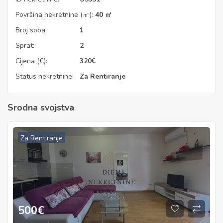
Površina nekretnine (㎡):
40 ㎡
Broj soba:
1
Sprat:
2
Cijena (€):
320
€
Status nekretnine:
Za Rentiranje
Srodna svojstva
Za Rentiranje
500
€