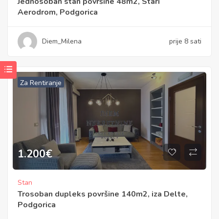
Jednosoban stan površine 48m2, Stari
Aerodrom, Podgorica
Diem_Milena
prije 8 sati
Za Rentiranje
1.200
€
Stan
Trosoban dupleks površine 140m2, iza Delte,
Podgorica