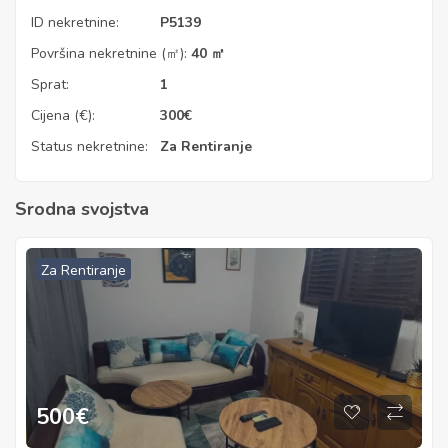
ID nekretnine:
P5139
Površina nekretnine (㎡):
40 ㎡
Sprat:
1
Cijena (€):
300
€
Status nekretnine:
Za Rentiranje
Srodna svojstva
Za Rentiranje
500
€