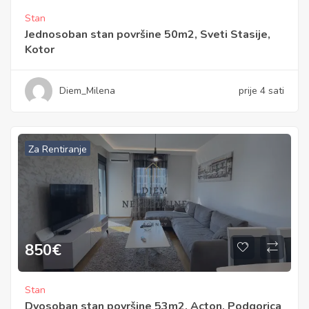
Stan
Jednosoban stan površine 50m2, Sveti Stasije,
Kotor
Diem_Milena
prije 4 sati
Za Rentiranje
850
€
Stan
Dvosoban stan površine 53m2, Acton, Podgorica