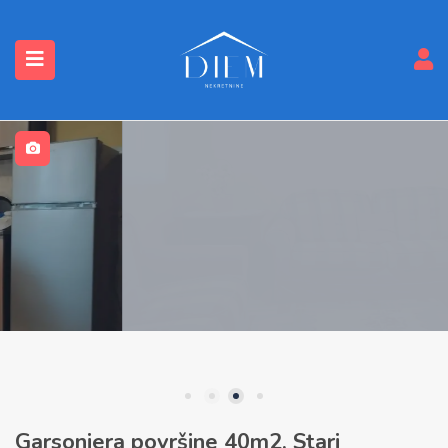
submenu (Nekretnine)
Garsonjera površine 40m2, Stari