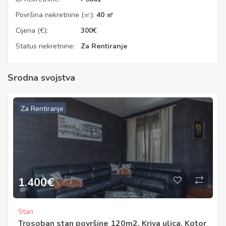
Površina nekretnine (㎡):
40 ㎡
Cijena (€):
300
€
Status nekretnine:
Za Rentiranje
Srodna svojstva
Za Rentiranje
1.400
€
Stan
Trosoban stan površine 120m2, Kriva ulica, Kotor