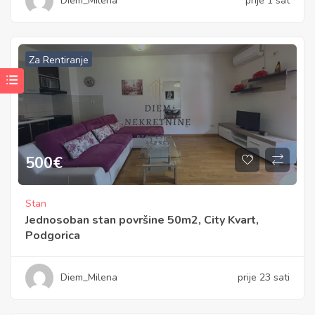
Diem_Milena
prije 1 sat
Za Rentiranje
500
€
Stan
Jednosoban stan površine 50m2, City Kvart,
Podgorica
Diem_Milena
prije 23 sati