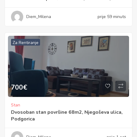
Diem_Milena
prije 59 minuts
Za Rentiranje
700
€
Stan
Dvosoban stan površine 68m2, Njegoševa ulica,
Podgorica