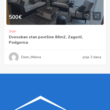
500
€
Stan
Dvosoban stan površine 86m2, Zagorič,
Podgorica
Diem_Milena
prije 3 dana