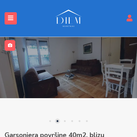
submenu (Nekretnine)
Garsonjera površine 40m2, blizu