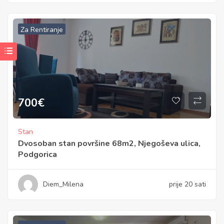
Za Rentiranje
700
€
Stan
Dvosoban stan površine 68m2, Njegoševa ulica,
Podgorica
Diem_Milena
prije 20 sati