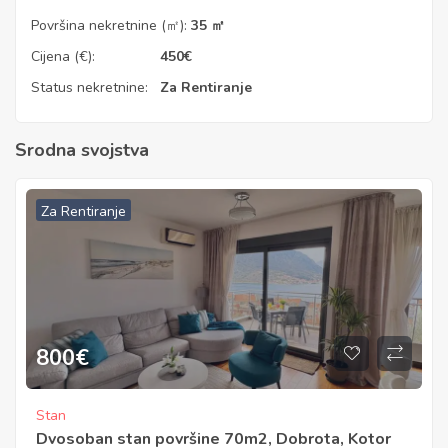
Površina nekretnine (㎡):
35 ㎡
Cijena (€):
450
€
Status nekretnine:
Za Rentiranje
Srodna svojstva
Za Rentiranje
800
€
Stan
Dvosoban stan površine 70m2, Dobrota, Kotor