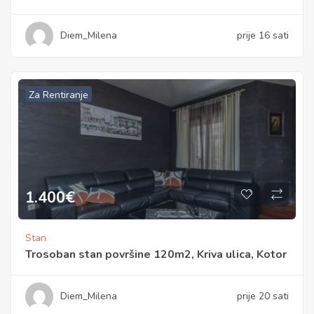
Diem_Milena
prije 16 sati
Za Rentiranje
1.400
€
Stan
Trosoban stan površine 120m2, Kriva ulica, Kotor
Diem_Milena
prije 20 sati