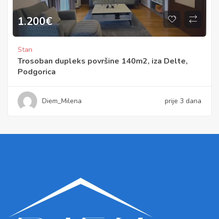
1.200
€
Stan
Trosoban dupleks površine 140m2, iza Delte,
Podgorica
Diem_Milena
prije 3 dana