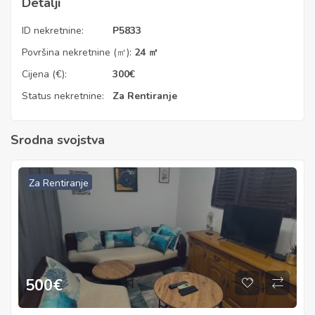
Detalji
ID nekretnine:
P5833
Površina nekretnine (㎡):
24 ㎡
Cijena (€):
300
€
Status nekretnine:
Za Rentiranje
Srodna svojstva
Za Rentiranje
500
€