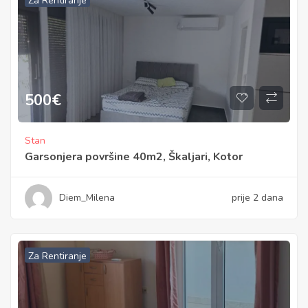
Za Rentiranje
500
€
Stan
Garsonjera površine 40m2, Škaljari, Kotor
Diem_Milena
prije 2 dana
Za Rentiranje