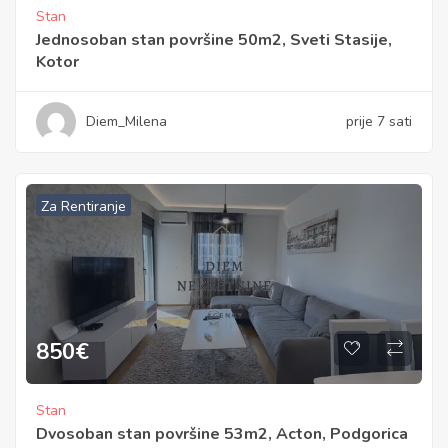
Stan
Jednosoban stan površine 50m2, Sveti Stasije,
Kotor
Diem_Milena
prije 7 sati
Za Rentiranje
850
€
Stan
Dvosoban stan površine 53m2, Acton, Podgorica