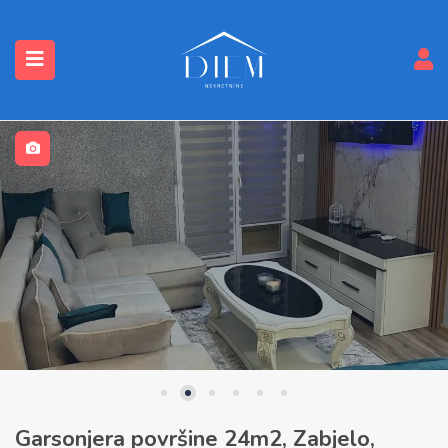
submenu (Nekretnine)
Garsonjera površine 24m2, Zabjelo,