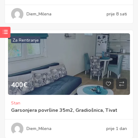
Diem_Milena
prije 8 sati
Za Rentiranje
400
€
Stan
Garsonjera površine 35m2, Gradiošnica, Tivat
Diem_Milena
prije 1 dan