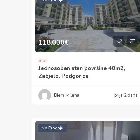
118.000
€
Stan
Jednosoban stan površine 40m2,
Zabjelo, Podgorica
Diem_Milena
prije 2 dana
Na Prodaju