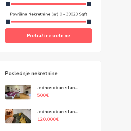
Površina Nekretnine (㎡)
0
-
39020
Sqft
Pretraži nekretnine
Poslednje nekretnine
Jednosoban stan
površine 50m2, City
500
€
Kvart, Podgorica
Jednosoban stan
površine 48m2, Stari
120.000
€
Aerodrom, Podgorica