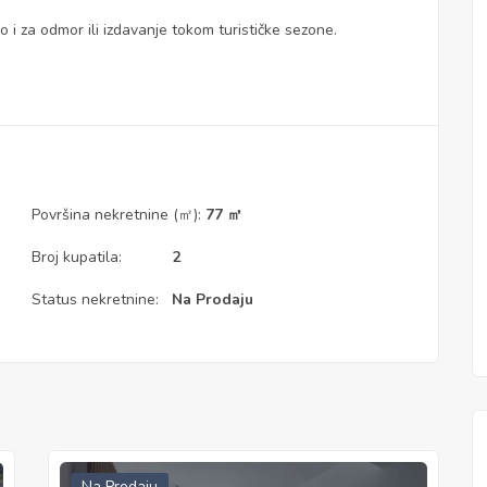
 i za odmor ili izdavanje tokom turističke sezone.
Površina nekretnine (㎡):
77 ㎡
Broj kupatila:
2
Status nekretnine:
Na Prodaju
Na Prodaju