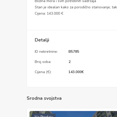
Blizina mora i svih potrebnih sadržaja
Stan je idealan kako za porodično stanovanje, tako
Cijena: 143.000 €
Detalji
ID nekretnine:
B5785
Broj soba:
2
Cijena (€):
143.000
€
Srodna svojstva
Na Prodaju