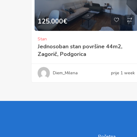
125.000
€
Stan
Jednosoban stan površine 44m2,
Zagorič, Podgorica
Diem_Milena
prije 1 week
Početna