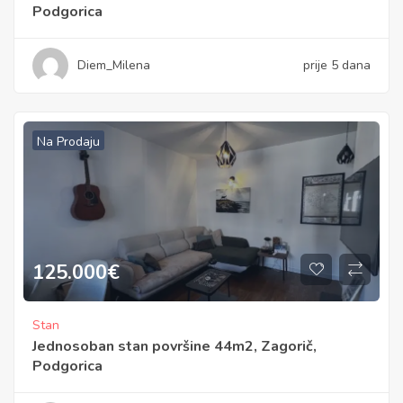
Podgorica
Diem_Milena
prije 5 dana
Na Prodaju
125.000
€
Stan
Jednosoban stan površine 44m2, Zagorič,
Podgorica