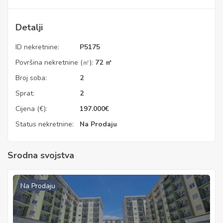
Detalji
ID nekretnine:
P5175
Površina nekretnine (㎡):
72 ㎡
Broj soba:
2
Sprat:
2
Cijena (€):
197.000
€
Status nekretnine:
Na Prodaju
Srodna svojstva
Na Prodaju