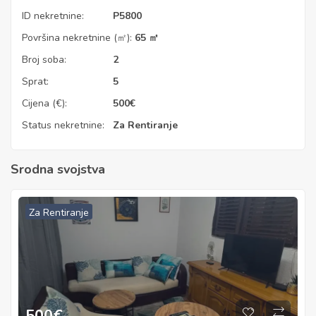
ID nekretnine:
P5800
Površina nekretnine (㎡):
65 ㎡
Broj soba:
2
Sprat:
5
Cijena (€):
500
€
Status nekretnine:
Za Rentiranje
Srodna svojstva
Za Rentiranje
500
€